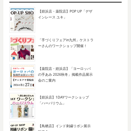
【姪浜店・薬院店】POP UP「デザ
インレース ユキ」
「手づくりフェアin九州」ケストラ
ーさんのワークショップ開催！
【薬院店・姪浜店】「ヨーロッパ
の手あみ 2026秋冬」掲載作品展示
会のご案内
【姪浜店】1DAYワークショップ
「ハーバリウム」
【鳥栖店】インド刺繍リボン展示