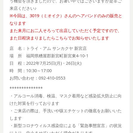
う機会を頂きましたので、お暑い中ではございますが是非ご
来店ください♪
※今回は、3019（ミオイク）さんのヘアバンドのみの販売と
なります
また来月にお二人そろって出店していただく予定ですので、
また日程決まりましたらこちらでお知らせいたします
店 名：トライ・アム サンカクヤ 新宮店
場 所 福岡県糟屋郡新宮町新宮東4-10-1
日 程：2022年7月25日(月)・26日(火)
時 間：10:30～17:00
お問い合わせ：092-410-0553
**************
・アルコール消毒、検温、マスク着用など感染拡大防止に向
けた対策を行っております
・ご来店の際は、手洗いや咳エチケットの徹底をお願いいた
します
・新型コロナウィルス感染症による「緊急事態宣言」の状況
により、中止させていただく場合があります