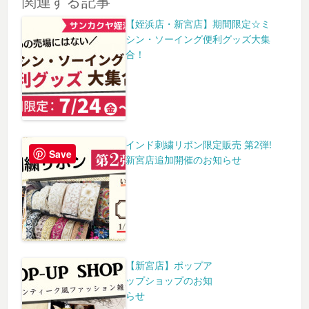
関連する記事
【姪浜店・新宮店】期間限定☆ミ
シン・ソーイング便利グッズ大集
合！
インド刺繍リボン限定販売 第2弾!
Save
新宮店追加開催のお知らせ
【新宮店】ポップア
ップショップのお知
らせ