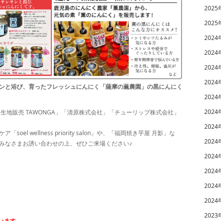
2025
2025
2024
2024
2024
2024
ンと浴び、育ったフレッシュにんにく「薩摩の薫農園」の黒にんにく
2024
2024
生地販売 TAWONGA」「清原株式会社」「チューリップ株式会社」
2024
 wellness priority salon」や、「福岡焼き芋屋 月影」な
2024
みなさまお誘い合わせの上、ぜひご来場ください♪
2024
2024
2024
2024
2023
います