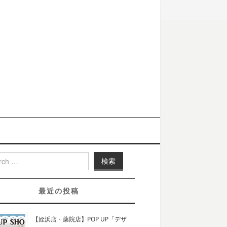
h for:
最近の投稿
【姪浜店・薬院店】POP UP「デザ