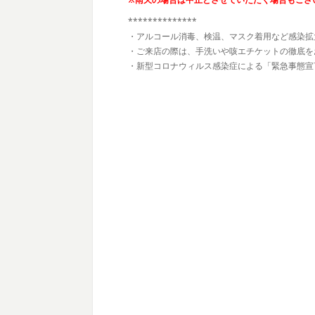
**************
・アルコール消毒、検温、マスク着用など感染拡
・ご来店の際は、手洗いや咳エチケットの徹底を
・新型コロナウィルス感染症による「緊急事態宣