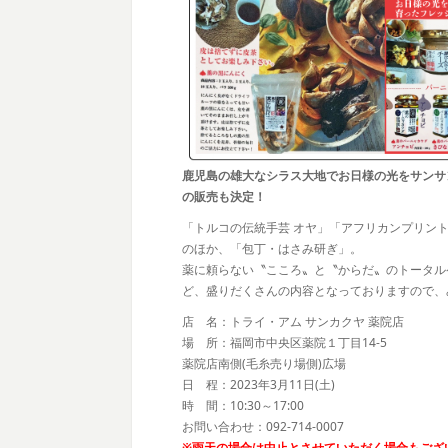
鹿児島の雄大なシラス大地でお日様の光をサンサ
の販売も決定！
「トルコの伝統手芸 オヤ」「アフリカンプリント
のほか、「包丁・はさみ研ぎ」。
薬に頼らない〝こころ〟と〝からだ〟のトータルケア「soel
ど、盛りだくさんの内容となっておりますので、
店 名：トライ・アム サンカクヤ 薬院店
場 所：福岡市中央区薬院１丁目14-5
薬院店南側(毛糸売り場側)広場
日 程：2023年3月11日(土)
時 間：10:30～17:00
お問い合わせ：092-714-0007
※雨天の場合は中止とさせていただく場合もござ