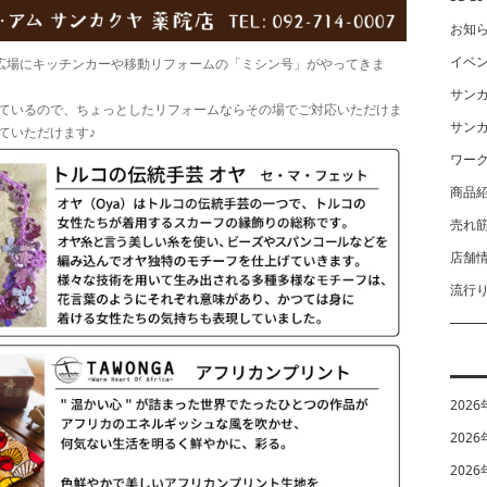
お知
イベ
の広場にキッチンカーや移動リフォームの「ミシン号」がやってきま
サン
ているので、ちょっとしたリフォームならその場でご対応いただけま
サン
ていただけます♪
ワー
商品
売れ
店舗
流行
2026
2026
2026