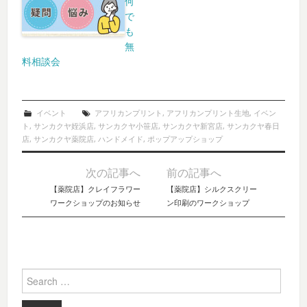
何
で
も
無
料相談会
イベント
アフリカンプリント
,
アフリカンプリント生地
,
イベン
ト
,
サンカクヤ姪浜店
,
サンカクヤ小笹店
,
サンカクヤ新宮店
,
サンカクヤ春日
店
,
サンカクヤ薬院店
,
ハンドメイド
,
ポップアップショップ
次の記事へ
前の記事へ
Post navigation
【薬院店】クレイフラワー
【薬院店】シルクスクリー
ワークショップのお知らせ
ン印刷のワークショップ
Search for: