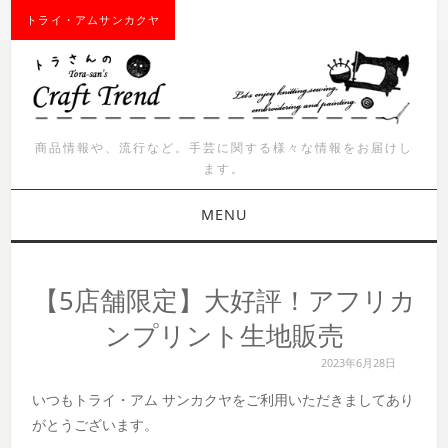
トライ・アムサンカクヤ
商品情報や、流行など。手芸に関する様々な情報をお届けし
ます。
MENU
お知らせ
【5店舗限定】大好評！アフリカ
商品紹介
ンプリント生地販売
2023年6月28日
イベント
いつもトライ・アム サンカクヤをご利用いただきましてあり
ワークショップ
がとうございます。