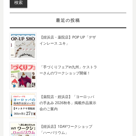
最近の投稿
【姪浜店・薬院店】POP UP「デザ
インレース ユキ」
「手づくりフェアin九州」ケストラ
ーさんのワークショップ開催！
【薬院店・姪浜店】「ヨーロッパ
の手あみ 2026秋冬」掲載作品展示
会のご案内
【姪浜店】1DAYワークショップ
「ハーバリウム」