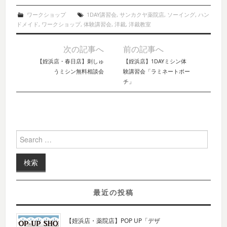
ワークショップ
1DAY講習会
,
サンカクヤ薬院店
,
ソーイング
,
ハン
ドメイド
,
ワークショップ
,
体験講習会
,
洋裁
,
洋裁教室
次の記事へ
前の記事へ
Post navigation
【姪浜店・春日店】刺しゅ
【姪浜店】1DAYミシン体
うミシン無料相談会
験講習会「ラミネートポー
チ」
Search for:
最近の投稿
【姪浜店・薬院店】POP UP「デザ