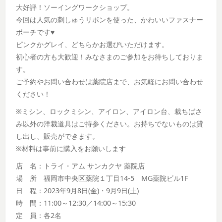
大好評！ソーイングワークショップ。
今回は人気の刺しゅうリボンを使った、かわいいファスナー
ポーチです♥
ピンクかグレイ、どちらかお選びいただけます。
初心者の方も大歓迎！みなさまのご参加をお待ちしておりま
す。
ご予約やお問い合わせは薬院店まで、お気軽にお問い合わせ
ください！
※ミシン、ロックミシン、アイロン、アイロン台、裁ちばさ
み以外の洋裁道具はご持参ください。お持ちでないものは貸
し出し、販売ができます。
※材料は事前に購入をお願いします
店 名：トライ・アム サンカクヤ 薬院店
場 所 福岡市中央区薬院１丁目14-5 MG薬院ビル1F
日 程：2023年9月8日(金)・9月9日(土)
時 間：11:00～12:30／14:00～15:30
定 員：各2名