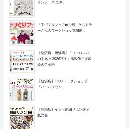
インレース ユキ」
「手づくりフェアin九州」ケストラ
ーさんのワークショップ開催！
【薬院店・姪浜店】「ヨーロッパ
の手あみ 2026秋冬」掲載作品展示
会のご案内
【姪浜店】1DAYワークショップ
「ハーバリウム」
【鳥栖店】インド刺繍リボン展示
販売会