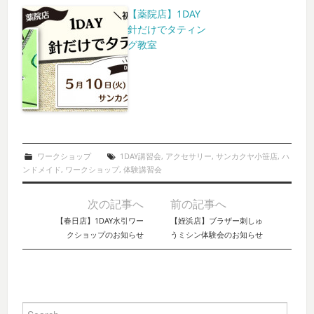
【薬院店】1DAY
針だけでタティン
グ教室
ワークショップ
1DAY講習会
,
アクセサリー
,
サンカクヤ小笹店
,
ハ
ンドメイド
,
ワークショップ
,
体験講習会
次の記事へ
前の記事へ
Post navigation
【春日店】1DAY水引ワー
【姪浜店】ブラザー刺しゅ
クショップのお知らせ
うミシン体験会のお知らせ
Search for: