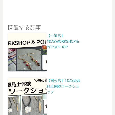
関連する記事
【小笹店】
1DAYWORKSHOP＆
POPUPSHOP
【国分店】1DAY純銀
粘土体験ワークショ
ップ