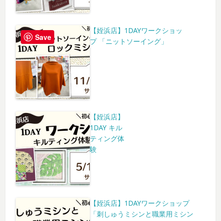
【姪浜店】1DAYワークショッ
Save
プ 「ニットソーイング」
【姪浜店】
1DAY キル
ティング体
験
【姪浜店】1DAYワークショップ
「刺しゅうミシンと職業用ミシン