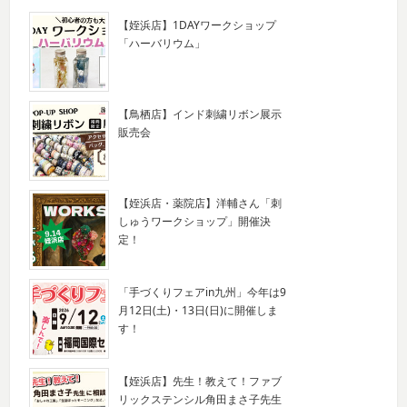
【姪浜店】1DAYワークショップ
「ハーバリウム」
【鳥栖店】インド刺繍リボン展示
販売会
【姪浜店・薬院店】洋輔さん「刺
しゅうワークショップ」開催決
定！
「手づくりフェアin九州」今年は9
月12日(土)・13日(日)に開催しま
す！
【姪浜店】先生！教えて！ファブ
リックステンシル角田まさ子先生