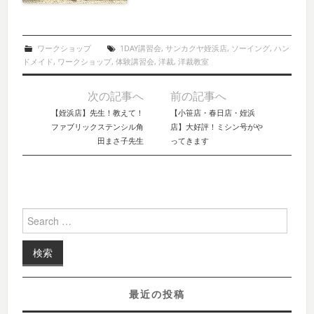
ワークショップ
1DAY講習会
,
サンカクヤ姪浜店
,
ソーイング
,
ハン
ドメイド
,
ワークショップ
,
体験講習会
,
洋裁
,
洋裁教室
次の記事へ
前の記事へ
Post navigation
【姪浜店】先生！教えて！
【小笹店・春日店・姪浜
ファブリックステンシル角
店】大好評！ミシン号がや
田まさ子先生
ってきます
Search for:
最近の投稿