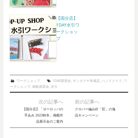
【国分店】
1DAY水引ワ
ークショッ
プ
ワークショップ
1DAY講習会
,
サンカクヤ本城店
,
ハンドメイド
,
ワ
ークショップ
,
体験講習会
,
水引
次の記事へ
前の記事へ
Post navigation
【国分店】「ヨーロッパの
クロバー編み針「匠」の逸
手あみ 2023秋冬」掲載作
品キャンペーン
品展示会のご案内