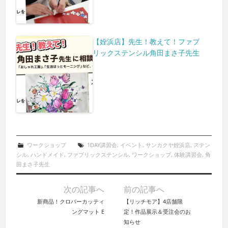
【姪浜店】先生！教えて！ファブ
リックステンシル角田まさ子先生
ワークショップ
1DAY講習会
,
イベント
,
サンカクヤ姪浜店
,
ステン
シル
,
ハンドメイド
,
ファブリックステンシル
,
ワークショップ
,
体験講習会
,
角
田まさ子先生
次の記事へ
前の記事へ
Post navigation
新商品！クロバーカッティ
【リッチモア】4店舗限
ングマット E
定！作品展示＆受注会のお
知らせ