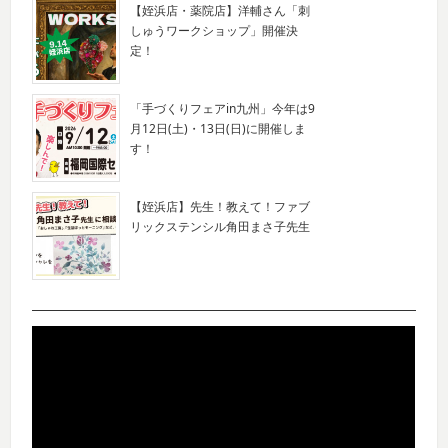
【姪浜店・薬院店】洋輔さん「刺
しゅうワークショップ」開催決
定！
「手づくりフェアin九州」今年は9
月12日(土)・13日(日)に開催しま
す！
【姪浜店】先生！教えて！ファブ
リックステンシル角田まさ子先生