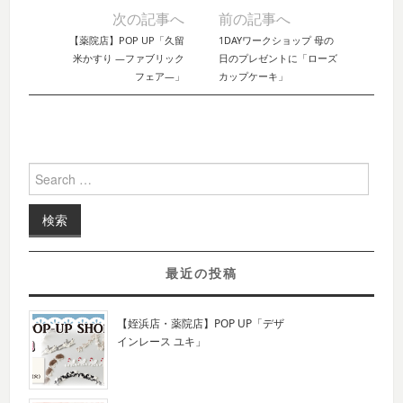
次の記事へ
前の記事へ
Post navigation
【薬院店】POP UP「久留
1DAYワークショップ 母の
米かすり ―ファブリック
日のプレゼントに「ローズ
フェア―」
カップケーキ」
Search for:
最近の投稿
【姪浜店・薬院店】POP UP「デザ
インレース ユキ」