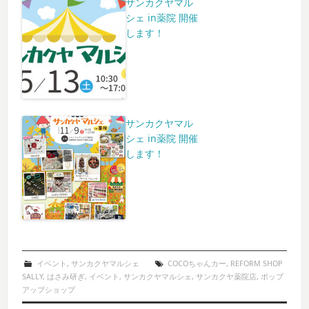
サンカクヤマル
シェ in薬院 開催
します！
サンカクヤマル
シェ in薬院 開催
します！
イベント
,
サンカクヤマルシェ
COCOちゃんカー
,
REFORM SHOP
SALLY
,
はさみ研ぎ
,
イベント
,
サンカクヤマルシェ
,
サンカクヤ薬院店
,
ポップ
アップショップ