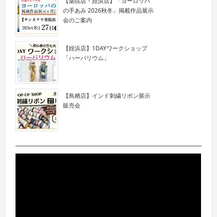
【薬院店・姪浜店】「ヨーロッパ
の手あみ 2026秋冬」掲載作品展示
会のご案内
【姪浜店】1DAYワークショップ
「ハーバリウム」
【鳥栖店】インド刺繍リボン展示
販売会