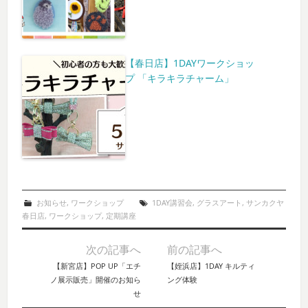
【春日店】1DAYワークショッ
プ 「キラキラチャーム」
お知らせ
,
ワークショップ
1DAY講習会
,
グラスアート
,
サンカクヤ
春日店
,
ワークショップ
,
定期講座
次の記事へ
前の記事へ
Post navigation
【新宮店】POP UP「エチ
【姪浜店】1DAY キルティ
ノ展示販売」開催のお知ら
ング体験
せ