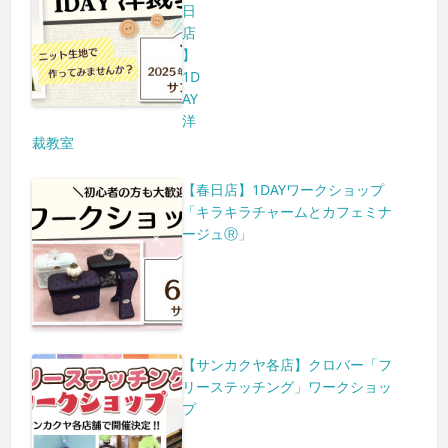
日
店
】
1D
AY
洋
裁教室
【春日店】1DAYワークショップ
「キラキラチャームとカフェミナ
ージュⓇ」
【サンカクヤ各店】クロバー「フ
リーステッチング」ワークショッ
プ