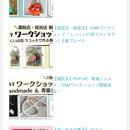
【薬院店・姪浜店】1DAYワークシ
ョップ 「しっくいの花ラコッタで
つくる春プレート」
【薬院店】POP UP「青猫ジェム
ズ」1DAYワークショップ開催決
定！
【サンカクヤ各店】クロバ