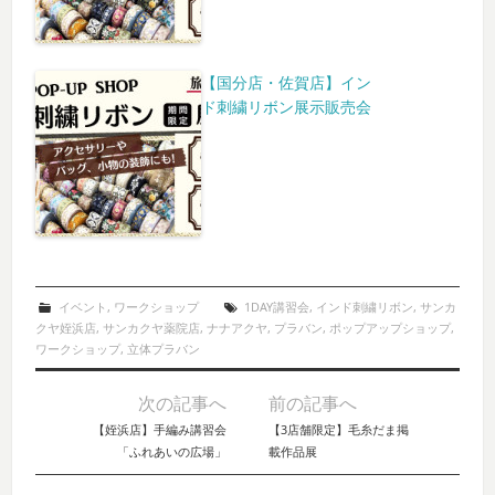
【国分店・佐賀店】イン
ド刺繍リボン展示販売会
イベント
,
ワークショップ
1DAY講習会
,
インド刺繍リボン
,
サンカ
クヤ姪浜店
,
サンカクヤ薬院店
,
ナナアクヤ
,
プラバン
,
ポップアップショップ
,
ワークショップ
,
立体プラバン
次の記事へ
前の記事へ
Post navigation
【姪浜店】手編み講習会
【3店舗限定】毛糸だま掲
「ふれあいの広場」
載作品展