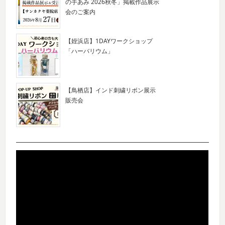
の手あみ 2026秋冬」掲載作品展示
会のご案内
【姪浜店】1DAYワークショップ
「ハーバリウム」
【鳥栖店】インド刺繍リボン展示
販売会