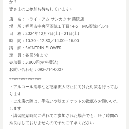
か？
皆さまのご参加お待ちしています♪
店 名：トライ・アム サンカクヤ 薬院店
場 所：福岡市中央区薬院１丁目14-5 MG薬院ビル1F
日 程：2024年12月7日(土)・21日(土)
時 間：10:30～12:30／14:00～16:00
講 師：SAINTRIN FLOWER
定 員：各回5名まで
参加費：3,800円(材料費込)
お問い合わせ：092-714-0007
**************
・アルコール消毒など感染拡大防止に向けた対策を行ってお
ります
・ご来店の際は、手洗いや咳エチケットの徹底をお願いいた
します
・講習開始時間に遅れてご参加された場合でも、終了時間の
延長はしておりませんので予めご了承ください