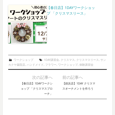
【春日店】1DAYワークショッ
プ 「クリスマスリース」
ワークショップ
1DAY講習会
,
クリスマス
,
クリスマスリース
,
サン
カクヤ薬院店
,
ハンドメイド
,
フラワー
,
ワークショップ
,
体験講習会
次の記事へ
前の記事へ
Post navigation
【春日店】1DAYワークシ
【姪浜店】1DAY クリスマ
ョップ 「クリスマスブロ
スオーナメントを作ろう
ーチ」