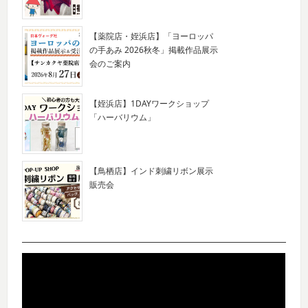
【薬院店・姪浜店】「ヨーロッパ
の手あみ 2026秋冬」掲載作品展示
会のご案内
【姪浜店】1DAYワークショップ
「ハーバリウム」
【鳥栖店】インド刺繍リボン展示
販売会