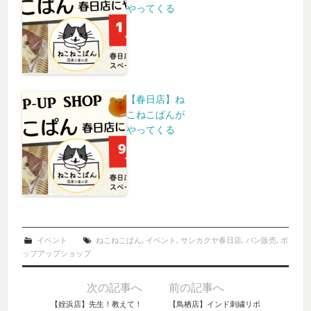
やってくる
【春日店】ね
こねこぱんが
やってくる
イベント
ねこねこぱん
,
イベント
,
サンカクヤ春日店
,
パン販売
,
ポ
ップアップショップ
次の記事へ
前の記事へ
Post navigation
【姪浜店】先生！教えて！
【鳥栖店】インド刺繍リボ