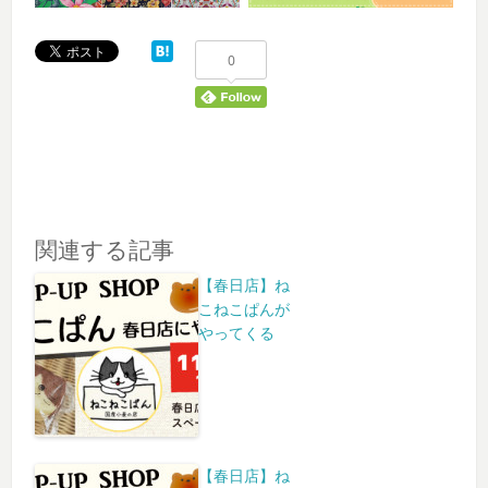
0
関連する記事
【春日店】ね
こねこぱんが
やってくる
【春日店】ね