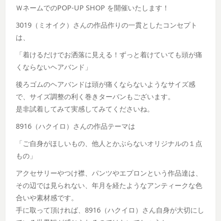
ＷネームでのPOP-UP SHOP を開催いたします！
3019（ミオイク）さんの作品作りの一貫としたコンセプト
は、
「着けるだけでお洒落に見える！ずっと着けていても頭が痛
くならないヘアバンド」
後ろゴムのヘアバンドは頭が痛くならないようなサイズ感
で、サイズ調整の利く巻きターバンもございます。
是非試着してみて実感してみてくださいね。
8916（ハクイロ）さんの作品テーマは
「ご自身がほしいもの、他人とかぶらないオリジナルの１点
もの」
アクセサリーやつけ襟、パンツやエプロンという作品達は、
その辺では見られない、年月を経たようなアンティークな色
合いや素材感です。
手に取って頂ければ、8916（ハクイロ）さん自身が大切にし