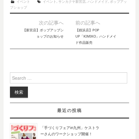
イベント
イベント
,
サンカクヤ新宮店
,
ハンドメイド
,
ポップアッ
プショップ
次の記事へ
前の記事へ
Post navigation
【新宮店】ポップアップシ
【姪浜店】POP
ョップのお知らせ
UP「KIMIKO」ハンドメイ
ド作品販売
Search for:
最近の投稿
「手づくりフェアin九州」ケストラ
ーさんのワークショップ開催！