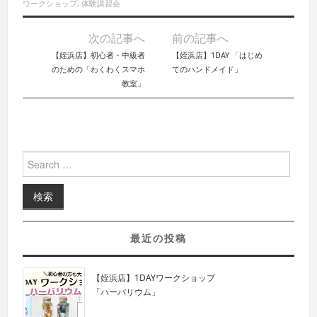
ワークショップ
,
体験講習会
次の記事へ
前の記事へ
Post navigation
【姪浜店】初心者・中級者
【姪浜店】1DAY 「はじめ
のための「わくわくスマホ
てのハンドメイド」
教室」
Search for:
最近の投稿
【姪浜店】1DAYワークショップ
「ハーバリウム」