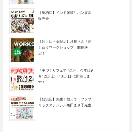
【鳥栖店】インド刺繍リボン展示
販売会
【姪浜店・薬院店】洋輔さん「刺
しゅうワークショップ」開催決
定！
「手づくりフェアin九州」今年は9
月12日(土)・13日(日)に開催しま
す！
【姪浜店】先生！教えて！ファブ
リックステンシル角田まさ子先生