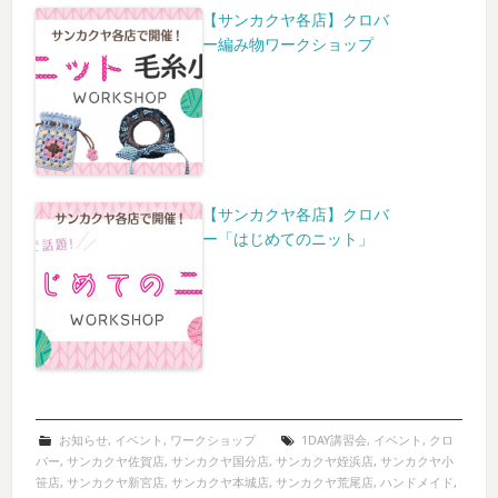
【サンカクヤ各店】クロバ
ー編み物ワークショップ
【サンカクヤ各店】クロバ
ー「はじめてのニット」
お知らせ
,
イベント
,
ワークショップ
1DAY講習会
,
イベント
,
クロ
バー
,
サンカクヤ佐賀店
,
サンカクヤ国分店
,
サンカクヤ姪浜店
,
サンカクヤ小
笹店
,
サンカクヤ新宮店
,
サンカクヤ本城店
,
サンカクヤ荒尾店
,
ハンドメイド
,