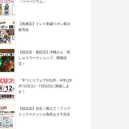
「ハーバリウム」
【鳥栖店】インド刺繍リボン展示
販売会
【姪浜店・薬院店】洋輔さん「刺
しゅうワークショップ」開催決
定！
「手づくりフェアin九州」今年は9
月12日(土)・13日(日)に開催しま
す！
【姪浜店】先生！教えて！ファブ
リックステンシル角田まさ子先生