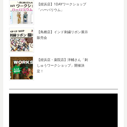
【姪浜店】1DAYワークショップ
「ハーバリウム」
【鳥栖店】インド刺繍リボン展示
販売会
【姪浜店・薬院店】洋輔さん「刺
しゅうワークショップ」開催決
定！