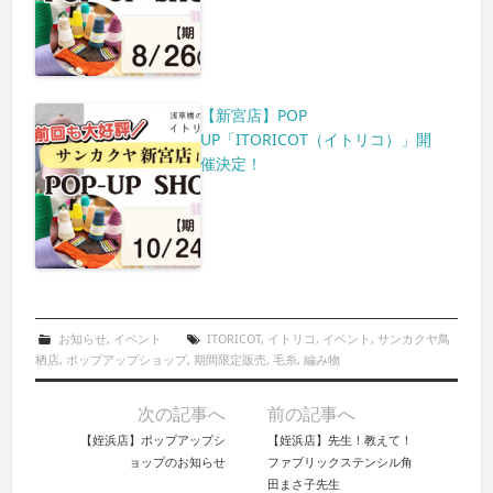
【新宮店】POP
UP「ITORICOT（イトリコ）」開
催決定！
お知らせ
,
イベント
ITORICOT
,
イトリコ
,
イベント
,
サンカクヤ鳥
栖店
,
ポップアップショップ
,
期間限定販売
,
毛糸
,
編み物
次の記事へ
前の記事へ
Post navigation
【姪浜店】ポップアップシ
【姪浜店】先生！教えて！
ョップのお知らせ
ファブリックステンシル角
田まさ子先生