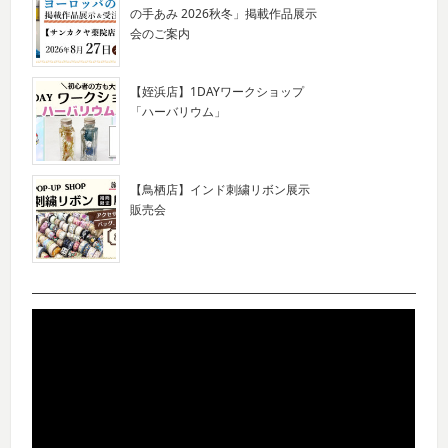
の手あみ 2026秋冬」掲載作品展示
会のご案内
【姪浜店】1DAYワークショップ
「ハーバリウム」
【鳥栖店】インド刺繍リボン展示
販売会