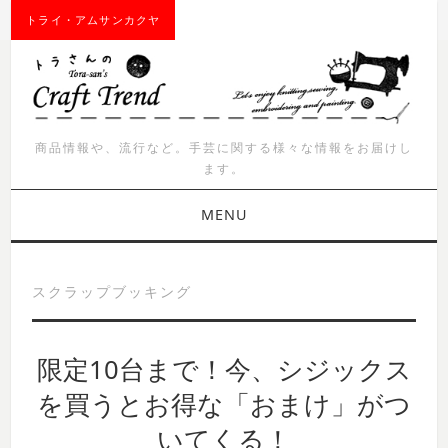
トライ・アムサンカクヤ
商品情報や、流行など。手芸に関する様々な情報をお届けし
ます。
MENU
お知らせ
スクラップブッキング
商品紹介
限定10台まで！今、シジックス
イベント
を買うとお得な「おまけ」がつ
ワークショップ
いてくる！