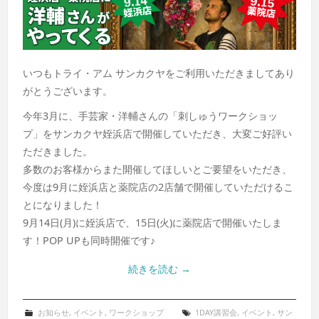
いつもトライ・アム サンカクヤをご利用いただきましてあり
がとうございます。
今年3月に、手芸家・洋輔さんの「刺しゅうワークショッ
プ」をサンカクヤ姪浜店で開催していただき、大変ご好評い
ただきました。
多数のお客様からまた開催してほしいとご要望をいただき、
今度は9月に姪浜店と薬院店の2店舗で開催していただけるこ
とになりました！
9月14日(月)に姪浜店で、15日(火)に薬院店で開催いたしま
す！POP UPも同時開催です♪
続きを読む
→
お知らせ
,
イベント
,
ワークショップ
1DAY講習会
,
イベント
,
サン