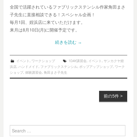
全国で活躍されているファブリックステンシル作家角田まさ
子先生に直接相談できる！スペシャル企画！
毎月1回、姪浜店に来ていただけます。
来月は8月10日(月)に開催予定です。
続きを読む
→
イベント
,
ワークショップ
1DAY講習会
,
イベント
,
サンカクヤ姪
浜店
,
ハンドメイド
,
ファブリックステンシル
,
ポップアップショップ
,
ワーク
ショップ
,
体験講習会
,
角田まさ子先生
前の5件 >
Post navigation
Search for: