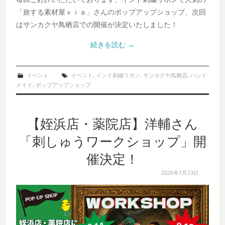
「旅する素材屋ｖｉａ」さんのポップアップショップ、次回
はサンカクヤ鳥栖店での開催が決定いたしました！
続きを読む
→
イベント
イベント
,
インド刺繍リボン
,
サンカクヤ鳥栖店
,
ハンド
メイド
,
ポップアップショップ
【姪浜店・薬院店】洋輔さん
「刺しゅうワークショップ」開
催決定！
2026年7月23日