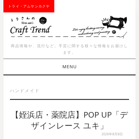
トライ・アムサンカクヤ
商品情報や、流行など。手芸に関する様々な情報をお届けし
ます。
MENU
お知らせ
ハンドメイド
商品紹介
【姪浜店・薬院店】POP UP「デ
イベント
ザインレース ユキ」
ワークショップ
2026年8月8日