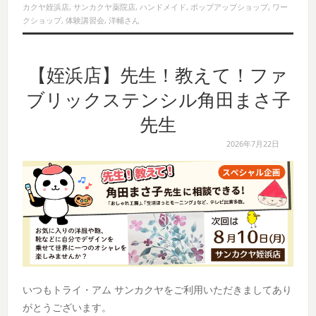
カクヤ姪浜店
,
サンカクヤ薬院店
,
ハンドメイド
,
ポップアップショップ
,
ワー
クショップ
,
体験講習会
,
洋輔さん
【姪浜店】先生！教えて！ファ
ブリックステンシル角田まさ子
先生
2026年7月22日
いつもトライ・アム サンカクヤをご利用いただきましてあり
がとうございます。