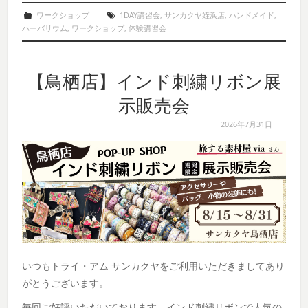
ワークショップ
1DAY講習会
,
サンカクヤ姪浜店
,
ハンドメイド
,
ハーバリウム
,
ワークショップ
,
体験講習会
【鳥栖店】インド刺繍リボン展
示販売会
2026年7月31日
いつもトライ・アム サンカクヤをご利用いただきましてあり
がとうございます。
毎回ご好評いただいております、インド刺繍リボンで人気の