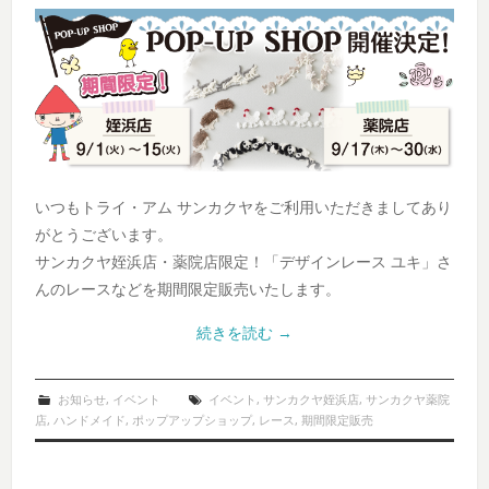
いつもトライ・アム サンカクヤをご利用いただきましてあり
がとうございます。
サンカクヤ姪浜店・薬院店限定！「デザインレース ユキ」さ
んのレースなどを期間限定販売いたします。
続きを読む
→
お知らせ
,
イベント
イベント
,
サンカクヤ姪浜店
,
サンカクヤ薬院
店
,
ハンドメイド
,
ポップアップショップ
,
レース
,
期間限定販売