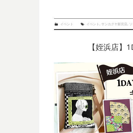
イベント
イベント
,
サンカクヤ新宮店
,
ソ
【姪浜店】1