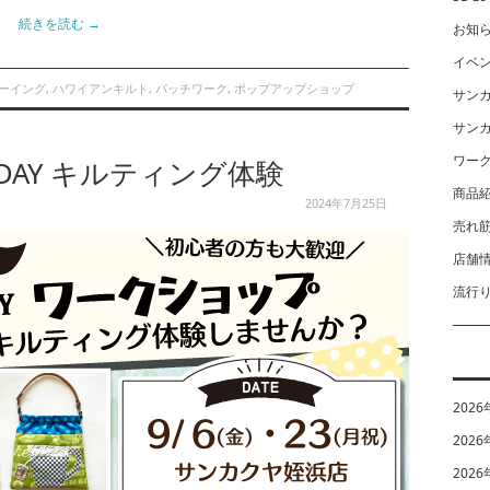
続きを読む
→
お知
イベ
ーイング
,
ハワイアンキルト
,
パッチワーク
,
ポップアップショップ
サン
サン
ワー
DAY キルティング体験
商品
2024年7月25日
売れ
店舗
流行
2026
2026
2026