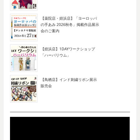
【薬院店・姪浜店】「ヨーロッパ
の手あみ 2026秋冬」掲載作品展示
会のご案内
【姪浜店】1DAYワークショップ
「ハーバリウム」
【鳥栖店】インド刺繍リボン展示
販売会