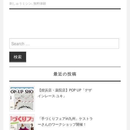
刺しゅうミシン
,
無料体験
Search for:
最近の投稿
【姪浜店・薬院店】POP UP「デザ
インレース ユキ」
「手づくりフェアin九州」ケストラ
ーさんのワークショップ開催！