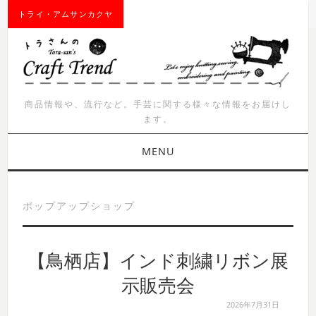
トライ・アムサンカクヤ
商品情報や、流行など。手芸に関する様々な情報をお届けし
ます。
MENU
お知らせ
ポップアップショップ
商品紹介
【鳥栖店】インド刺繍リボン展
イベント
示販売会
ワークショップ
2026年7月31日