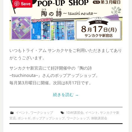
Save
いつもトライ・アム サンカクヤをご利用いただきましてあり
がとうございます。
サンカクヤ新宮店にて好評開催中の『陶の詩
~tsuchinouta~』さんのポップアップショップ。
毎月第3月曜日に開催。次回は8月17日です。
続きを読む
→
イベント
,
ワークショップ
1DAY講習会
,
イベント
,
サンカクヤ新
宮店
,
ポシャギ
,
ポップアップショップ
,
ワークショップ
,
体験講習会