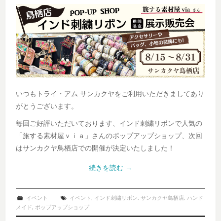
いつもトライ・アム サンカクヤをご利用いただきましてあり
がとうございます。
毎回ご好評いただいております、インド刺繍リボンで人気の
「旅する素材屋ｖｉａ」さんのポップアップショップ、次回
はサンカクヤ鳥栖店での開催が決定いたしました！
続きを読む
→
イベント
イベント
,
インド刺繍リボン
,
サンカクヤ鳥栖店
,
ハンド
メイド
,
ポップアップショップ