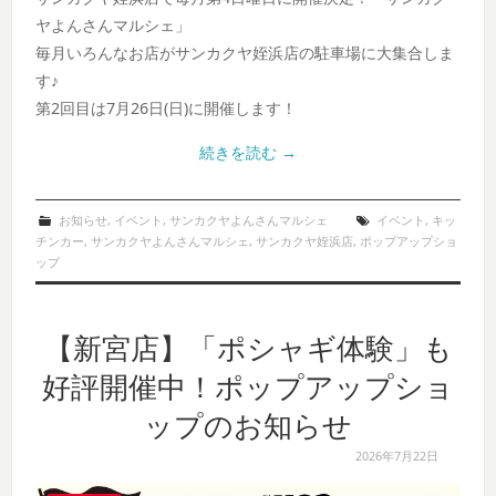
ヤよんさんマルシェ」
毎月いろんなお店がサンカクヤ姪浜店の駐車場に大集合しま
す♪
第2回目は7月26日(日)に開催します！
続きを読む
→
お知らせ
,
イベント
,
サンカクヤよんさんマルシェ
イベント
,
キッ
チンカー
,
サンカクヤよんさんマルシェ
,
サンカクヤ姪浜店
,
ポップアップショ
ップ
【新宮店】「ポシャギ体験」も
好評開催中！ポップアップショ
ップのお知らせ
2026年7月22日