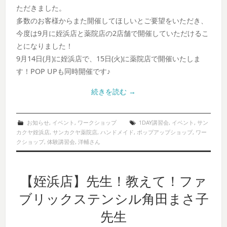
ただきました。
多数のお客様からまた開催してほしいとご要望をいただき、
今度は9月に姪浜店と薬院店の2店舗で開催していただけるこ
とになりました！
9月14日(月)に姪浜店で、15日(火)に薬院店で開催いたしま
す！POP UPも同時開催です♪
続きを読む
→
お知らせ
,
イベント
,
ワークショップ
1DAY講習会
,
イベント
,
サン
カクヤ姪浜店
,
サンカクヤ薬院店
,
ハンドメイド
,
ポップアップショップ
,
ワー
クショップ
,
体験講習会
,
洋輔さん
【姪浜店】先生！教えて！ファ
ブリックステンシル角田まさ子
先生