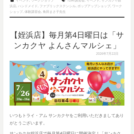
イベント
,
ワークショップ
1DAY講習会
,
イベント
,
サンカクヤ姪
浜店
,
ハンドメイド
,
ファブリックステンシル
,
ポップアップショップ
,
ワーク
ショップ
,
体験講習会
,
角田まさ子先生
【姪浜店】毎月第4日曜日は「サ
ンカクヤ よんさんマルシェ」
2026年7月22日
いつもトライ・アム サンカクヤをご利用いただきましてあり
がとうございます。
サンカクヤ姪浜店で毎月第4日曜日に開催決定！「サンカク