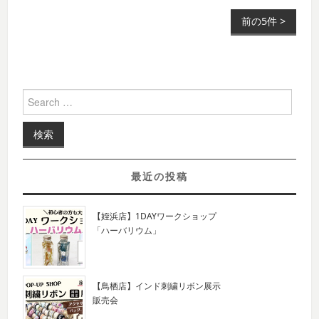
前の5件 >
Post navigation
Search for:
最近の投稿
【姪浜店】1DAYワークショップ
「ハーバリウム」
【鳥栖店】インド刺繍リボン展示
販売会