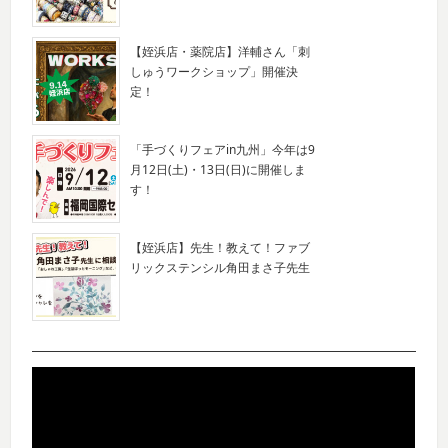
【姪浜店・薬院店】洋輔さん「刺
しゅうワークショップ」開催決
定！
「手づくりフェアin九州」今年は9
月12日(土)・13日(日)に開催しま
す！
【姪浜店】先生！教えて！ファブ
リックステンシル角田まさ子先生