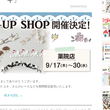
2026年8月8日
きましてありがとうございます。
ス ユキ」さんのレースなどを期間限定販売いたします。
続きを読む
→
姪浜店
,
サンカクヤ薬院店
,
ハンドメイド
,
ポップアップショップ
,
レース
,
期