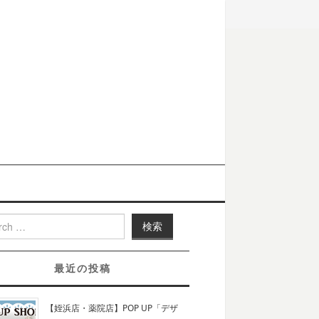
h for:
最近の投稿
【姪浜店・薬院店】POP UP「デザ