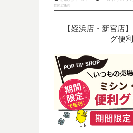
間限定販売
【姪浜店・新宮店
グ便