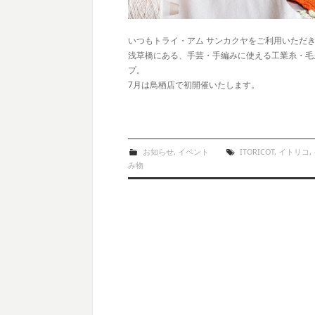
いつもトライ・アム サンカクヤをご利用いただ
浅草橋にある、手芸・手編みに使える工業糸・毛糸
プ。
7月は鳥栖店で初開催いたします。
お知らせ
,
イベント
ITORICOT
,
イトリコ
,
み物
Post navigation