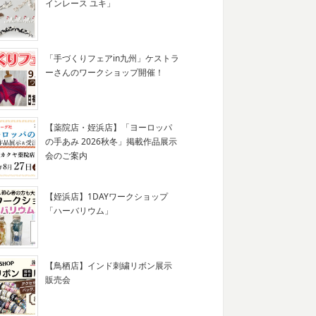
インレース ユキ」
「手づくりフェアin九州」ケストラ
ーさんのワークショップ開催！
【薬院店・姪浜店】「ヨーロッパ
の手あみ 2026秋冬」掲載作品展示
会のご案内
【姪浜店】1DAYワークショップ
「ハーバリウム」
【鳥栖店】インド刺繍リボン展示
販売会