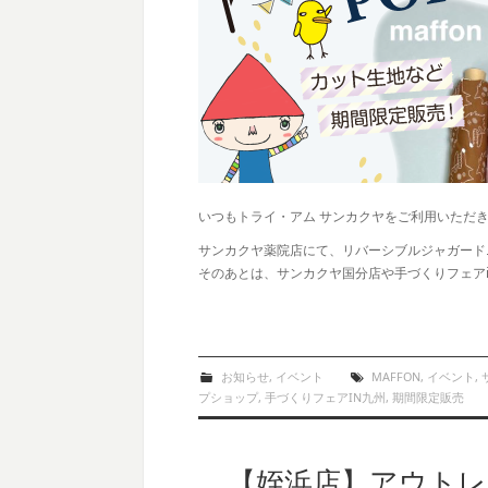
いつもトライ・アム サンカクヤをご利用いただ
サンカクヤ薬院店にて、リバーシブルジャガードニ
そのあとは、サンカクヤ国分店や手づくりフェア
お知らせ
,
イベント
MAFFON
,
イベント
,
プショップ
,
手づくりフェアIN九州
,
期間限定販売
【姪浜店】アウト