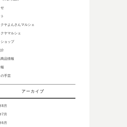
らせ
ント
カクヤよんさんマルシェ
カクヤマルシェ
クショップ
紹介
筋商品情報
情報
りの手芸
アーカイブ
年8月
年7月
年6月