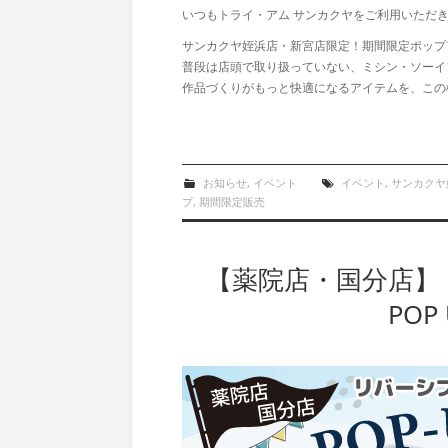
いつもトライ・アム サンカクヤをご利用いただ
サンカクヤ姪浜店・新宮店限定！期間限定ポップ
普段は店頭で取り扱っていない、ミシン・ソーイ
作品づくりがもっと快適になるアイテムを、この
お知らせ
,
イベント
イベント
,
サンカクヤ
プ
,
期間限定販売
【薬院店・国分店】「
POP