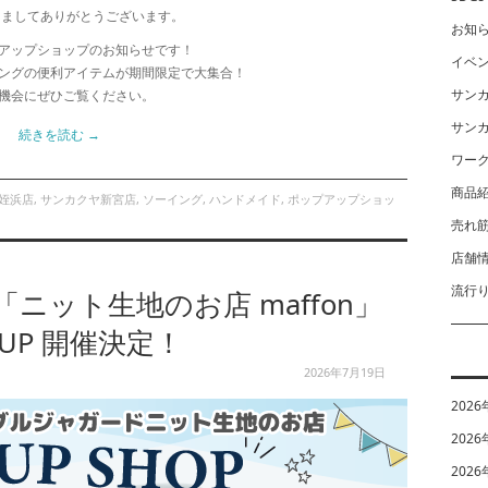
きましてありがとうございます。
お知
アップショップのお知らせです！
イベ
ングの便利アイテムが期間限定で大集合！
サン
機会にぜひご覧ください。
サン
続きを読む
→
ワー
商品
姪浜店
,
サンカクヤ新宮店
,
ソーイング
,
ハンドメイド
,
ポップアップショッ
売れ
店舗
流行
ニット生地のお店 maffon」
 UP 開催決定！
2026年7月19日
2026
2026
2026