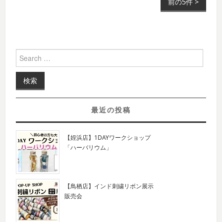
前の5件 >
Post navigation
Search for:
最近の投稿
【姪浜店】1DAYワークショップ
「ハーバリウム」
【鳥栖店】インド刺繍リボン展示
販売会