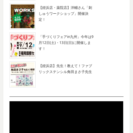
【姪浜店・薬院店】洋輔さん「刺
しゅうワークショップ」開催決
定！
「手づくりフェアin九州」今年は9
月12日(土)・13日(日)に開催しま
す！
【姪浜店】先生！教えて！ファブ
リックステンシル角田まさ子先生