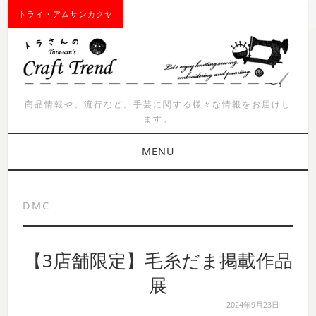
トライ・アムサンカクヤ
商品情報や、流行など。手芸に関する様々な情報をお届けし
ます。
MENU
お知らせ
DMC
商品紹介
【3店舗限定】毛糸だま掲載作品
イベント
展
ワークショップ
2024年9月23日