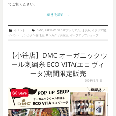
てご覧ください。
続きを読む
→
イベント
DMC
,
PREMAX
,
SABAEプレミアム
,
はさみ
,
イタリア製
,
イベント
,
サンカクヤ春日店
,
サンカクヤ薬院店
,
ポップアップショップ
【小笹店】DMC オーガニックウ
ール刺繍糸 ECO VITA(エコヴィ
ータ)期間限定販売
2024年5月1日
Save