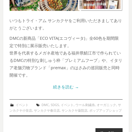
いつもトライ・アム サンカクヤをご利用いただきましてあり
がとうございます。
DMCの新商品「ECO VITA(エコヴィータ)」全60色を期間限
定で特別に展示販売いたします。
世界を代表するメガネ産地である福井県鯖江市で作られてい
るDMCの特別な刺しゅう枠「プレミアムフープ」や、イタリ
ア老舗刃物ブランド「premax」のはさみの巡回販売と同時
開催です。
続きを読む
→
イベント
DMC
,
SDGS
,
イベント
,
ウール刺繍糸
,
オーガニック
,
サ
ンカクヤ小笹店
,
サンカクヤ春日店
,
サンカクヤ薬院店
,
ポップアップショップ