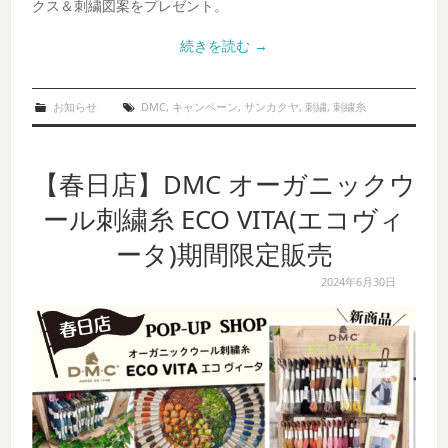
クス＆刺繍図案をプレゼント。
続きを読む
→
お知らせ
DMC
,
キャンペーン
,
サンカクヤ
,
刺繍
,
刺繍糸
【春日店】DMC オーガニックウ
ール刺繍糸 ECO VITA(エコヴィ
ータ)期間限定販売
2024年6月30日