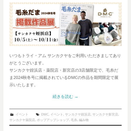
いつもトライ・アム サンカクヤをご利用いただきましてあり
がとうございます。
サンカクヤ姪浜店・薬院店・新宮店の3店舗限定で、毛糸だ
ま2024秋冬号に掲載されているDMCの作品を期間限定で展
示いたします。
続きを読む
→
イベント
DMC
,
イベント
,
サンカクヤ姪浜店
,
サンカクヤ新宮店
,
サンカクヤ薬院店
,
ポップアップショップ
,
毛糸
,
編み物