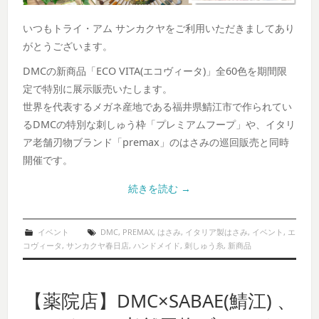
いつもトライ・アム サンカクヤをご利用いただきましてあり
がとうございます。
DMCの新商品「ECO VITA(エコヴィータ)」全60色を期間限
定で特別に展示販売いたします。
世界を代表するメガネ産地である福井県鯖江市で作られてい
るDMCの特別な刺しゅう枠「プレミアムフープ」や、イタリ
ア老舗刃物ブランド「premax」のはさみの巡回販売と同時
開催です。
続きを読む
→
イベント
DMC
,
PREMAX
,
はさみ
,
イタリア製はさみ
,
イベント
,
エ
コヴィータ
,
サンカクヤ春日店
,
ハンドメイド
,
刺しゅう糸
,
新商品
【薬院店】DMC×SABAE(鯖江) 、