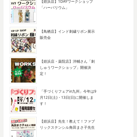
【姪浜店】1DAYワークショップ
「ハーバリウム」
【鳥栖店】インド刺繍リボン展示
販売会
【姪浜店・薬院店】洋輔さん「刺
しゅうワークショップ」開催決
定！
「手づくりフェアin九州」今年は9
月12日(土)・13日(日)に開催しま
す！
【姪浜店】先生！教えて！ファブ
リックステンシル角田まさ子先生