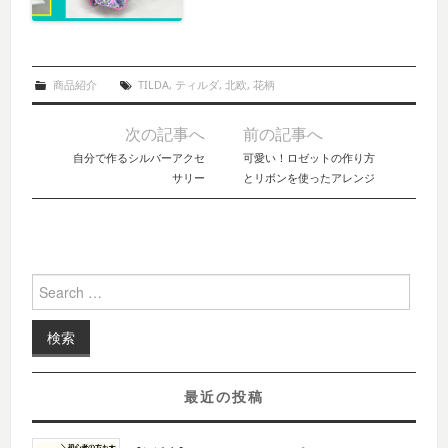
商品紹介
TILDA
,
ティルダ
,
北欧
,
花柄
次の記事へ
前の記事へ
Post navigation
自分で作るシルバーアクセ
可愛い！ロゼットの作り方
サリー
とリボンを使ったアレンジ
Search for:
最近の投稿