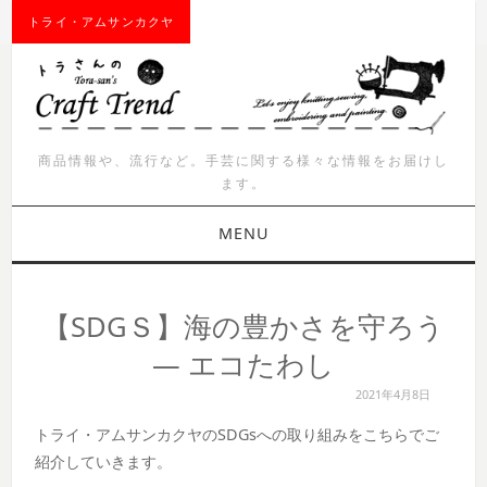
トライ・アムサンカクヤ
商品情報や、流行など。手芸に関する様々な情報をお届けし
ます。
MENU
お知らせ
【SDGＳ】海の豊かさを守ろう
商品紹介
― エコたわし
2021年4月8日
イベント
トライ・アムサンカクヤのSDGsへの取り組みをこちらでご
ワークショップ
紹介していきます。