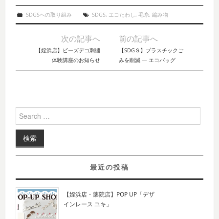
SDGSへの取り組み
SDGS
,
エコたわし
,
毛糸
,
編み物
次の記事へ
前の記事へ
Post navigation
【姪浜店】ビーズデコ刺繍
【SDGＳ】プラスチックご
体験講座のお知らせ
みを削減 ― エコバッグ
Search for:
最近の投稿
【姪浜店・薬院店】POP UP「デザ
インレース ユキ」