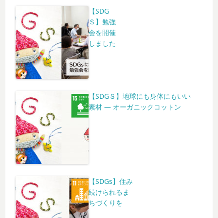
【SDG
Ｓ】勉強
会を開催
しました
【SDGＳ】地球にも身体にもいい
素材 ― オーガニックコットン
【SDGs】住み
続けられるま
ちづくりを