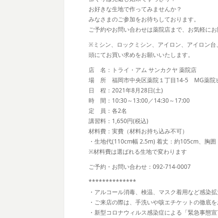
お好きな生地で作ってみませんか？
みなさまのご参加をお待ちしております。
ご予約やお問い合わせは薬院店まで、お気軽にお
※ミシン、ロックミシン、アイロン、アイロン台
頭にてお買い求めをお願いいたします。
店 名：トライ・アム サンカクヤ 薬院店
場 所 福岡市中央区薬院１丁目14-5 MG薬院
日 程：2021年8月28日(土)
時 間：10:30～13:00／14:30～17:00
定 員：各2名
講習料：1,650円(税込)
材料費：実費（材料お持ち込み不可）
・生地代(110cm幅 2.5m) 着丈：約105cm、胸囲
※材料費は選ばれる生地で変わります
ご予約・お問い合わせ：092-714-0007
**************
・アルコール消毒、検温、マスク着用など感染拡
・ご来店の際は、手洗いや咳エチケットの徹底を
・新型コロナウィルス感染症による「緊急事態宣