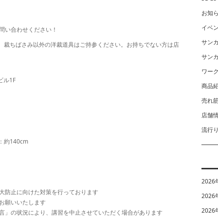
お知
イベ
問い合わせください！
サン
、裁ちばさみ以外の洋裁道具はご持参ください。お持ちでない方は店
サン
ワー
ビル1F
商品
売れ
店舗
流行
：約140cm
2026
大防止に向けた対策を行っております
2026
お願いいたします
2026
言」の状況により、講習を中止させていただく場合があります