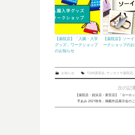
【薬院店】「入園・入学
【薬院店】ソーイ
グッズ」ワークショップ
ークショップのお
のお知らせ
お知らせ
1DAY講習会
,
サンカクヤ薬院店
,
次の記
Post navigation
【薬院店・姪浜店・新宮店】「ヨーロッ
手あみ 2021秋冬」掲載作品展示会の