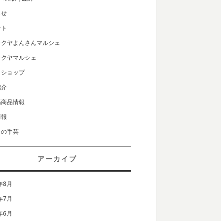
らせ
ント
カクヤよんさんマルシェ
カクヤマルシェ
クショップ
紹介
筋商品情報
情報
りの手芸
アーカイブ
年8月
年7月
年6月