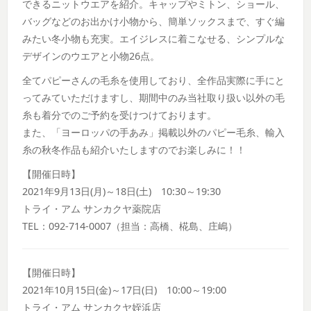
できるニットウエアを紹介。キャップやミトン、ショール、
バッグなどのお出かけ小物から、簡単ソックスまで、すぐ編
みたい冬小物も充実。エイジレスに着こなせる、シンプルな
デザインのウエアと小物26点。
全てパピーさんの毛糸を使用しており、全作品実際に手にと
ってみていただけますし、期間中のみ当社取り扱い以外の毛
糸も着分でのご予約を受けつけております。
また、「ヨーロッパの手あみ」掲載以外のパピー毛糸、輸入
糸の秋冬作品も紹介いたしますのでお楽しみに！！
【開催日時】
2021年9月13日(月)～18日(土) 10:30～19:30
トライ・アム サンカクヤ薬院店
TEL：092-714-0007（担当：高橋、椛島、庄嶋）
【開催日時】
2021年10月15日(金)～17日(日) 10:00～19:00
トライ・アム サンカクヤ姪浜店