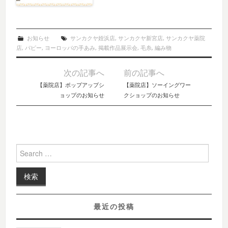
お知らせ
サンカクヤ姪浜店
,
サンカクヤ新宮店
,
サンカクヤ薬院
店
,
パピー
,
ヨーロッパの手あみ
,
掲載作品展示会
,
毛糸
,
編み物
次の記事へ
前の記事へ
Post navigation
【薬院店】ポップアップシ
【薬院店】ソーイングワー
ョップのお知らせ
クショップのお知らせ
Search for:
最近の投稿