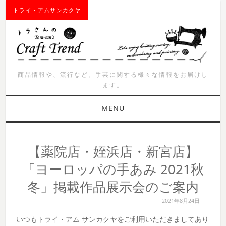
トライ・アムサンカクヤ
商品情報や、流行など。手芸に関する様々な情報をお届けし
ます。
MENU
お知らせ
【薬院店・姪浜店・新宮店】
商品紹介
「ヨーロッパの手あみ 2021秋
冬」掲載作品展示会のご案内
イベント
2021年8月24日
ワークショップ
いつもトライ・アム サンカクヤをご利用いただきましてあり