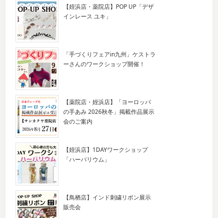
【姪浜店・薬院店】POP UP「デザ
インレース ユキ」
「手づくりフェアin九州」ケストラ
ーさんのワークショップ開催！
【薬院店・姪浜店】「ヨーロッパ
の手あみ 2026秋冬」掲載作品展示
会のご案内
【姪浜店】1DAYワークショップ
「ハーバリウム」
【鳥栖店】インド刺繍リボン展示
販売会