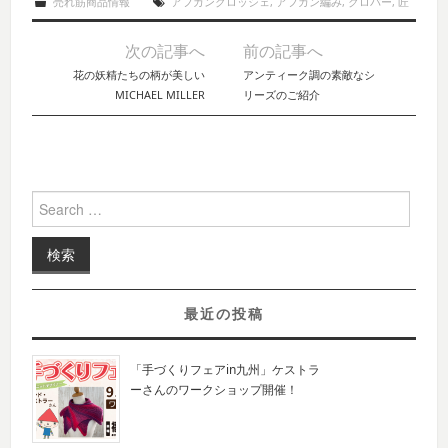
売れ筋商品情報
アフガンクロッシェ
,
アフガン編み
,
クロバー
,
匠
次の記事へ
前の記事へ
Post navigation
花の妖精たちの柄が美しい
アンティーク調の素敵なシ
MICHAEL MILLER
リーズのご紹介
Search for:
最近の投稿
「手づくりフェアin九州」ケストラ
ーさんのワークショップ開催！