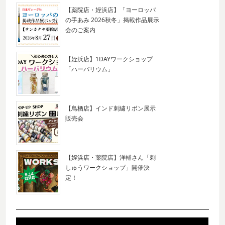
【薬院店・姪浜店】「ヨーロッパ
の手あみ 2026秋冬」掲載作品展示
会のご案内
【姪浜店】1DAYワークショップ
「ハーバリウム」
【鳥栖店】インド刺繍リボン展示
販売会
【姪浜店・薬院店】洋輔さん「刺
しゅうワークショップ」開催決
定！