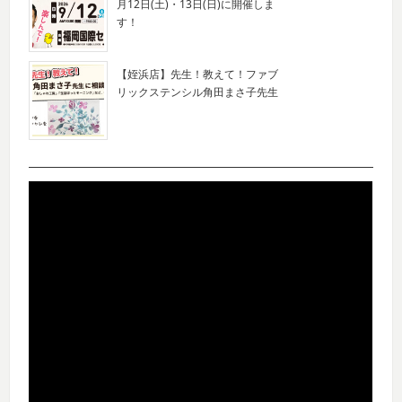
月12日(土)・13日(日)に開催しま
す！
【姪浜店】先生！教えて！ファブ
リックステンシル角田まさ子先生