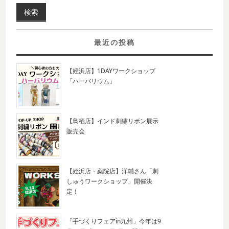
最近の投稿
【姪浜店】1DAYワークショップ
「ハーバリウム」
【鳥栖店】インド刺繍リボン展示
販売会
【姪浜店・薬院店】洋輔さん「刺
しゅうワークショップ」開催決
定！
「手づくりフェアin九州」今年は9