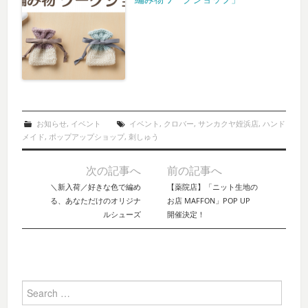
お知らせ
,
イベント
イベント
,
クロバー
,
サンカクヤ姪浜店
,
ハンド
メイド
,
ポップアップショップ
,
刺しゅう
次の記事へ
前の記事へ
Post navigation
＼新入荷／好きな色で編め
【薬院店】「ニット生地の
る、あなただけのオリジナ
お店 MAFFON」POP UP
ルシューズ
開催決定！
Search for: