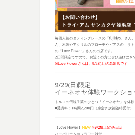
毎回人気のタティングレースの「fujikiyo」
ん、木製やアクリルのブローチやピアスの「サト
の「Love Flower」さんの出店です。
2日間限定ですので、お近くの方はぜひ遊びにき
※Love Flowerさんは、9/28(土)のみ出店です
9/29(日)限定
イーネオヤ体験ワークショ
トルコの伝統手芸のひとつ「イーネオヤ」を体験
■受講料：1時間2,200円（席空き次第随時受付）
NEW
【Love Flower】
※9/28(土)のみ出店
ハーバリウムやフラワー雑貨