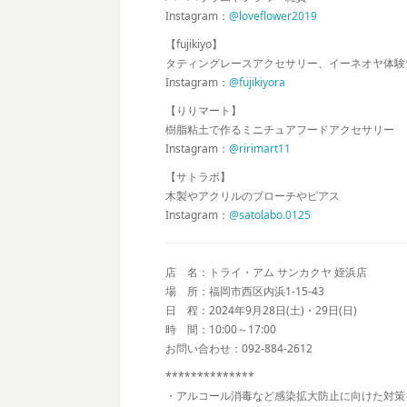
Instagram：
@loveflower2019
【fujikiyo】
タティングレースアクセサリー、イーネオヤ体験ワ
Instagram：
@fujikiyora
【りりマート】
樹脂粘土で作るミニチュアフードアクセサリー
Instagram：
@ririmart11
【サトラボ】
木製やアクリルのブローチやピアス
Instagram：
@satolabo.0125
店 名：トライ・アム サンカクヤ 姪浜店
場 所：福岡市西区内浜1-15-43
日 程：2024年9月28日(土)・29日(日)
時 間：10:00～17:00
お問い合わせ：092-884-2612
**************
・アルコール消毒など感染拡大防止に向けた対策