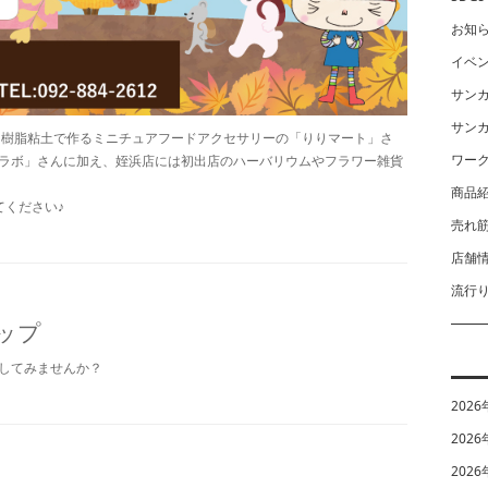
お知
イベ
サン
サン
さん、樹脂粘土で作るミニチュアフードアクセサリーの「りりマート」さ
ワー
ラボ」さんに加え、姪浜店には初出店のハーバリウムやフラワー雑貨
商品
てください♪
売れ
店舗
流行
ップ
してみませんか？
2026
2026
2026