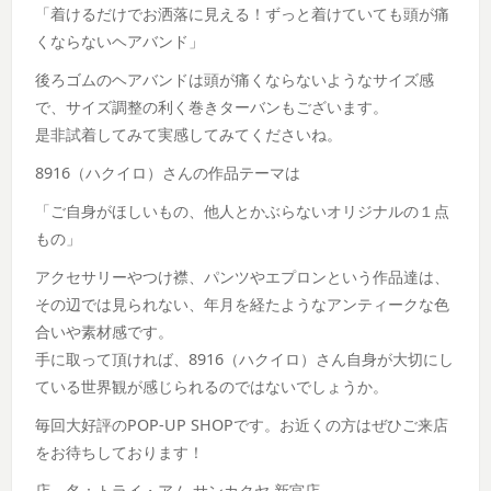
「着けるだけでお洒落に見える！ずっと着けていても頭が痛
くならないヘアバンド」
後ろゴムのヘアバンドは頭が痛くならないようなサイズ感
で、サイズ調整の利く巻きターバンもございます。
是非試着してみて実感してみてくださいね。
8916（ハクイロ）さんの作品テーマは
「ご自身がほしいもの、他人とかぶらないオリジナルの１点
もの」
アクセサリーやつけ襟、パンツやエプロンという作品達は、
その辺では見られない、年月を経たようなアンティークな色
合いや素材感です。
手に取って頂ければ、8916（ハクイロ）さん自身が大切にし
ている世界観が感じられるのではないでしょうか。
毎回大好評のPOP-UP SHOPです。お近くの方はぜひご来店
をお待ちしております！
店 名：トライ・アム サンカクヤ 新宮店