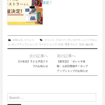
決定！
お知らせ
,
イベント
イベント
,
クロバー
,
サンカクヤ
,
ニットマルシ
ェ
,
ポップアップショップ
,
ワークショップ
,
出店
,
博多マルイ
,
毛糸
,
編み物
次の記事へ
前の記事へ
Post navigation
【小笹店】子ども手芸クラ
【新宮店】「ポシャギ体
ブのお知らせ
験」も好評開催中！ポップ
アップショップのお知らせ
Search for: