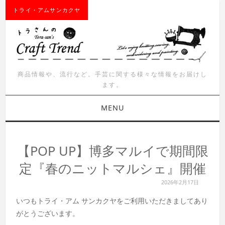
トライ・アムサンカクヤ
商品情報や、流行など。手芸に関する様々な情報をお届けし
ます。
MENU
お知らせ
【POP UP】博多マルイで期間限
商品紹介
定『春のニットマルシェ』開催
2026年2月17日
イベント
いつもトライ・アム サンカクヤをご利用いただきましてあり
ワークショップ
がとうございます。