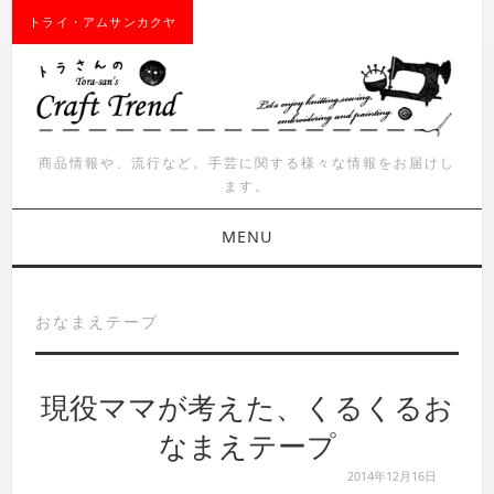
トライ・アムサンカクヤ
商品情報や、流行など。手芸に関する様々な情報をお届けし
ます。
MENU
お知らせ
おなまえテープ
商品紹介
現役ママが考えた、くるくるお
イベント
なまえテープ
ワークショップ
2014年12月16日