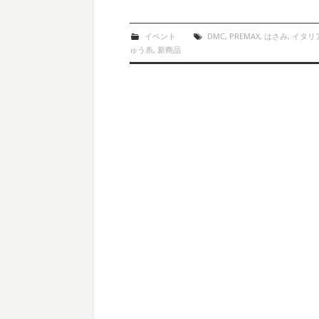
イベント
DMC
,
PREMAX
,
はさみ
,
イタリ
ゅう糸
,
新商品