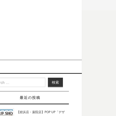
h for:
最近の投稿
【姪浜店・薬院店】POP UP「デザ