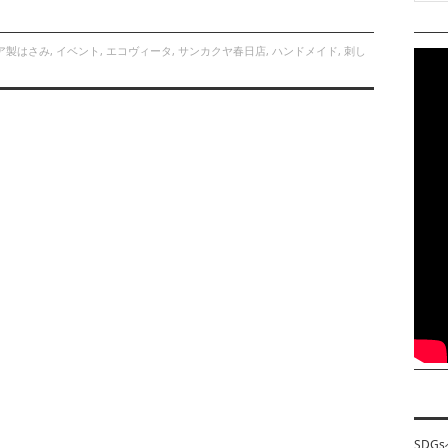
ア製はさみ
,
イベント
,
エコヴィータ
,
サンカクヤ春日店
,
ハンドメイド
,
刺し
SDG