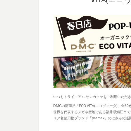
いつもトライ・アム サンカクヤをご利用いただ
DMCの新商品「ECO VITA(エコヴィータ)」
世界を代表するメガネ産地である福井県鯖江市で
リア老舗刃物ブランド「premax」のはさみの