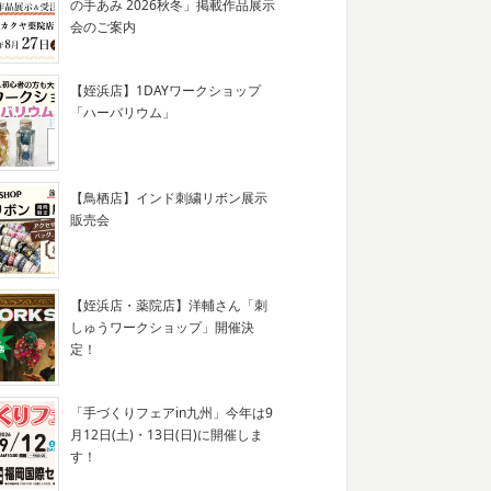
の手あみ 2026秋冬」掲載作品展示
会のご案内
【姪浜店】1DAYワークショップ
「ハーバリウム」
【鳥栖店】インド刺繍リボン展示
販売会
【姪浜店・薬院店】洋輔さん「刺
しゅうワークショップ」開催決
定！
「手づくりフェアin九州」今年は9
月12日(土)・13日(日)に開催しま
す！