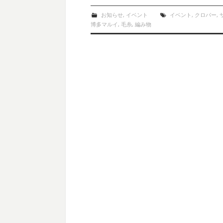
お知らせ
,
イベント
イベント
,
クロバー
,
博多マルイ
,
毛糸
,
編み物