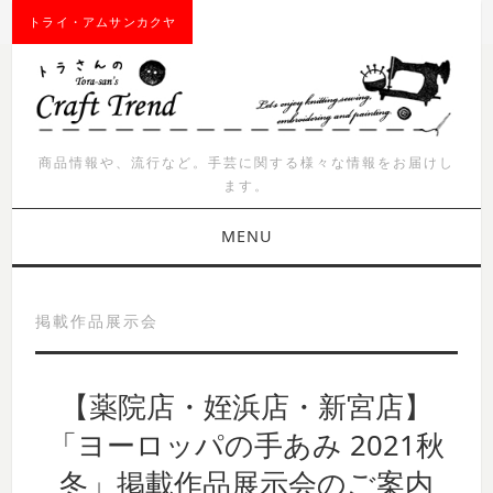
トライ・アムサンカクヤ
商品情報や、流行など。手芸に関する様々な情報をお届けし
ます。
MENU
お知らせ
掲載作品展示会
商品紹介
【薬院店・姪浜店・新宮店】
イベント
「ヨーロッパの手あみ 2021秋
ワークショップ
冬」掲載作品展示会のご案内