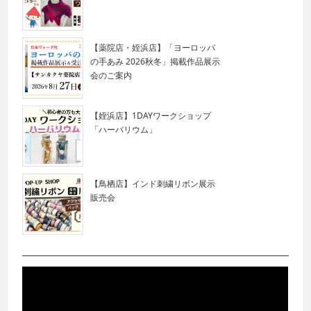
【薬院店・姪浜店】「ヨーロッパ
の手あみ 2026秋冬」掲載作品展示
会のご案内
【姪浜店】1DAYワークショップ
「ハーバリウム」
【鳥栖店】インド刺繍リボン展示
販売会