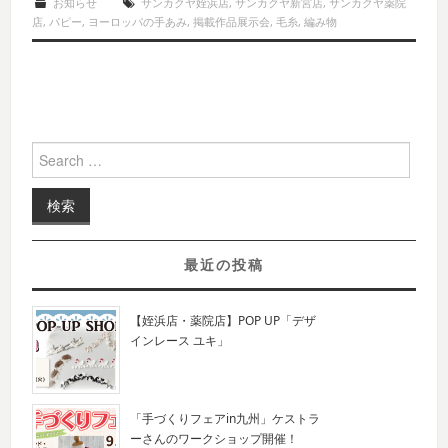
お知らせ
サンカクヤ姪浜店
,
サンカクヤ新宮店
,
サンカクヤ薬院
店
,
パピー
,
ヨーロッパの手あみ
,
掲載作品展示会
,
毛糸
,
編み物
Search for:
最近の投稿
【姪浜店・薬院店】POP UP「デザ
インレース ユキ」
「手づくりフェアin九州」ケストラ
ーさんのワークショップ開催！