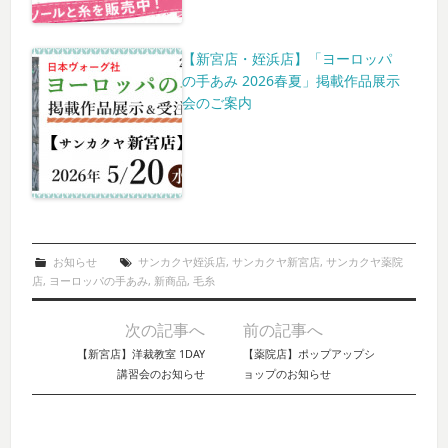
【新宮店・姪浜店】「ヨーロッパ
の手あみ 2026春夏」掲載作品展示
会のご案内
お知らせ
サンカクヤ姪浜店
,
サンカクヤ新宮店
,
サンカクヤ薬院
店
,
ヨーロッパの手あみ
,
新商品
,
毛糸
次の記事へ
前の記事へ
Post navigation
【新宮店】洋裁教室 1DAY
【薬院店】ポップアップシ
講習会のお知らせ
ョップのお知らせ