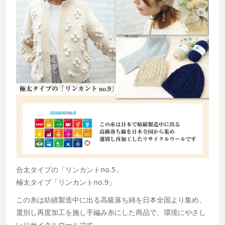
合太タイプの「リンカントno.5」
極太タイプ「リンカントno.9」
この糸は紡績製造中に出る高級落ち綿を日本全国より集め、
選別し再度加工を施し手編み糸にした商品で、環境にやさし
いリサイクルウールです。