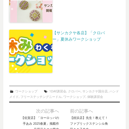
【サンカクヤ各店】「クロバ
ー」夏休みワークショップ
ワークショップ
1DAY講習会
,
クロバー
,
サンカクヤ国分店
,
ハンド
メイド
,
フリーステッチングニードル
,
ワークショップ
,
体験講習会
次の記事へ
前の記事へ
Post navigation
【佐賀店】「ヨーロッパの
【姪浜店】先生！教えて！
手あみ 2025春夏」掲載作
ファブリックステンシル角