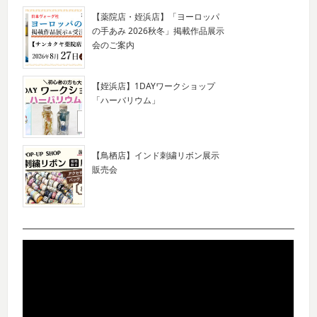
【薬院店・姪浜店】「ヨーロッパ
の手あみ 2026秋冬」掲載作品展示
会のご案内
【姪浜店】1DAYワークショップ
「ハーバリウム」
【鳥栖店】インド刺繍リボン展示
販売会